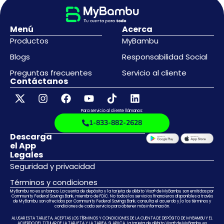
Menú
Acerca
Productos
MyBambu
Blogs
Responsabilidad Social
Preguntas frecuentes
Servicio al cliente
Contáctanos
Para servicio al cliente llámanos:
1-833-882-2628
Descarga
el App
Legales
Seguridad y privacidad
Términos y condiciones
MyBambu no es un banco. La cuenta de depósito y la tarjeta de débito Visa® de MyBambu son emitidas por
Community Federal Savings Bank, miembro de FDIC. No todos los servicios financieros disponibles a través
de MyBambu son ofrecidos por Community Federal Savings Bank; consulta el acuerdo y/o los términos y
condiciones de cada servicio para obtener más información.
AL USAR ESTA TARJETA, ACEPTAS LOS TÉRMINOS Y CONDICIONES DE LA CUENTA DE DEPÓSITO DE MYBAMBU Y EL
ACUERDO DEL TITULAR DE LA TARJETA Y LA TARIFA, SI APLICA. La tarjeta de débito Visa® de MyBambu es