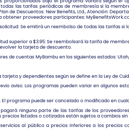
res proporcionados bajo el programa variará según el ti
 todas las tarifas periódicas de membresía si la membr
 Plan de Descuentos: New Benefits, Ltd., Atención: Depar
 obtener proveedores participantes: MyBenefitsWork.c
e solicitud: Se emitirá un reembolso de todas las tarifas 
citud superior a $3.95: Se reembolsará la tarifa de membres
evolver la tarjeta de descuento.
lares de cuentas MyBambu en los siguientes estados: Uta
a tarjeta y dependientes según se define en la Ley de Cui
revio aviso. Los programas pueden variar en algunos est
 El programa puede ser cancelado o modificado en cua
gará ninguna parte de las tarifas de los proveedores.
precios listados o cotizados están sujetos a cambios sin 
rvicios al público a precios inferiores a los precios c