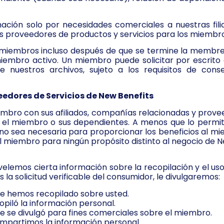
ción solo por necesidades comerciales a nuestras fili
os proveedores de productos y servicios para los miembr
miembros incluso después de que se termine la membres
iembro activo. Un miembro puede solicitar por escrito
 nuestros archivos, sujeto a los requisitos de conse
eedores de Servicios de New Benefits
mbro con sus afiliados, compañías relacionadas y prove
a el miembro o sus dependientes. A menos que lo permit
no sea necesaria para proporcionar los beneficios al m
el miembro para ningún propósito distinto al negocio de N
evelemos cierta información sobre la recopilación y el us
a solicitud verificable del consumidor, le divulgaremos:
ue hemos recopilado sobre usted.
piló la información personal.
e se divulgó para fines comerciales sobre el miembro.
ompartimos la información personal.