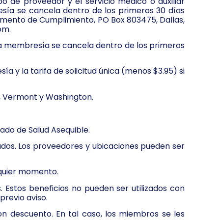
po de proveedor y el servicio médico o auxiliar
esía se cancela dentro de los primeros 30 días
tamento de Cumplimiento, PO Box 803475, Dallas,
om.
si la membresía se cancela dentro de los primeros
ía y la tarifa de solicitud única (menos $3.95) si
h, Vermont y Washington.
dado de Salud Asequible.
ados. Los proveedores y ubicaciones pueden ser
lquier momento.
 Estos beneficios no pueden ser utilizados con
previo aviso.
on descuento. En tal caso, los miembros se les