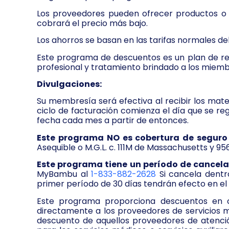
Los proveedores pueden ofrecer productos o se
cobrará el precio más bajo.
Los ahorros se basan en las tarifas normales del
Este programa de descuentos es un plan de refe
profesional y tratamiento brindado a los miemb
Divulgaciones:
Su membresía será efectiva al recibir los ma
ciclo de facturación comienza el día que se re
fecha cada mes a partir de entonces.
Este programa NO es cobertura de seguro
Asequible o M.G.L. c. 111M de Massachusetts y 95
Este programa tiene un período de cancela
MyBambu al
1-833-882-2628
Si cancela dentr
primer período de 30 días tendrán efecto en el c
Este programa proporciona descuentos en c
directamente a los proveedores de servicios m
descuento de aquellos proveedores de atenci