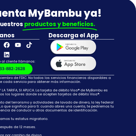
cuenta MyBambu ya!
nuestros
productos y beneficios.
anos
Descarga el App
 al cliente llámanos:
33-882-2628
mbro de FDIC. No todos los servicios financieros disponibles a
e cada servicio para obtener más información.
A TARIFA, SI APLICA. La tarjeta de débito Visa® de MyBambu es
dos los lugares donde se acepten tarjetas de débito Visa®.
del terrorismo y actividades de lavado de dinero, la ley federal
Lo que significa para ti: cuando abres una cuenta, te pediremos tu
cencia de conducir u otros documentos de identificación.
camos tu estatus migratorio.
 después de 12 meses.
gos por cambio de divisa.