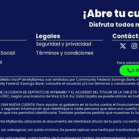
¡Abre tu 
Disfruta todos 
Legales
Contáct
Seguridad y privacidad
Social
Términos y condiciones
e
Para servicio
1-8
 débito Visa® de MyBambu son emitidas por Community Federal Savings Bank, mie
y Federal Savings Bank; consulta el acuerdo y/o los términos y condiciones d
LA CUENTA DE DEPÓSITO DE MYBAMBU Y EL ACUERDO DEL TITULAR DE LA TARJETA Y L
IC, según una licencia de Visa U.S.A. Inc. Esta tarjeta se puede utilizar en to
NUEVA CUENTA: Para ayudar al gobierno en la lucha contra el financiamiento 
n y registren información que identifique a cada persona que abre una cuenta. 
ón que nos permitirá identificarte. También podemos pedirte que muestres tu li
enta MyBambu utilizando el documento de identidad oficial de tu país; no verifi
l, sin sobregiros, sin saldo mínimo. Se puede aplicar una tarifa por inactividad
fas adicionales, como tarifas de transferencia, tarifas de intermediarios o car