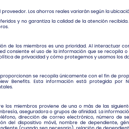
 proveedor. Los ahorros reales variarán según la ubicación
ridos y no garantiza la calidad de la atención recibid
ros.
ón de los miembros es una prioridad. Al interactuar con
ted consiente el uso de la información que se recopila o
olítica de privacidad y cómo protegemos y usamos los da
proporcionan se recopila únicamente con el fin de prop
 New Benefits. Esta información está protegida por
tales.
 los miembros proviene de una o más de las siguientes f
bresía, aseguradora o grupos de afinidad. La información
léfono, dirección de correo electrónico, número de s
ación del dispositivo móvil, nombre de dependiente, g
diente (cuando sea necesario), relación de dependient