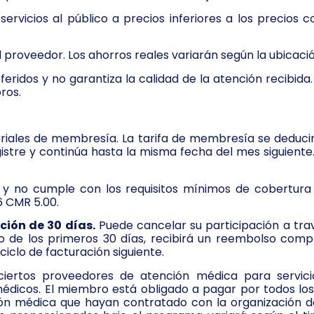
rvicios al público a precios inferiores a los precios c
 proveedor. Los ahorros reales variarán según la ubicación
ridos y no garantiza la calidad de la atención recibid
ros.
teriales de membresía. La tarifa de membresía se dedu
gistre y continúa hasta la misma fecha del mes siguient
y no cumple con los requisitos mínimos de cobertura 
6 CMR 5.00.
ción de 30 días.
Puede cancelar su participación a tr
o de los primeros 30 días, recibirá un reembolso compl
iclo de facturación siguiente.
iertos proveedores de atención médica para servici
édicos. El miembro está obligado a pagar por todos los 
ón médica que hayan contratado con la organización de