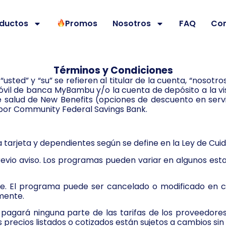
ductos
Promos
Nosotros
FAQ
Co
Términos y Condiciones
usted” y “su” se refieren al titular de la cuenta, “nosotros
óvil de banca MyBambu y/o la cuenta de depósito a la v
 salud de New Benefits (opciones de descuento en serv
 por Community Federal Savings Bank.
la tarjeta y dependientes según se define en la Ley de Cu
revio aviso. Los programas pueden variar en algunos est
 El programa puede ser cancelado o modificado en cua
mente.
gará ninguna parte de las tarifas de los proveedores.
precios listados o cotizados están sujetos a cambios sin 