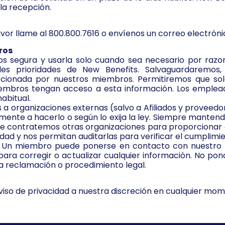
la recepción.
avor llame al 800.800.7616 o envíenos un correo electrón
ros
s segura y usarla solo cuando sea necesario por razon
es prioridades de New Benefits. Salvaguardaremos,
porcionada por nuestros miembros. Permitiremos que so
mbros tengan acceso a esta información. Los empleado
abitual.
a organizaciones externas (salvo a Afiliados y proveed
nte a hacerlo o según lo exija la ley. Siempre mantendr
 contratemos otras organizaciones para proporcionar ap
dad y nos permitan auditarlas para verificar el cumplimi
s. Un miembro puede ponerse en contacto con nuestro
para corregir o actualizar cualquier información. No p
na reclamación o procedimiento legal.
iso de privacidad a nuestra discreción en cualquier mom