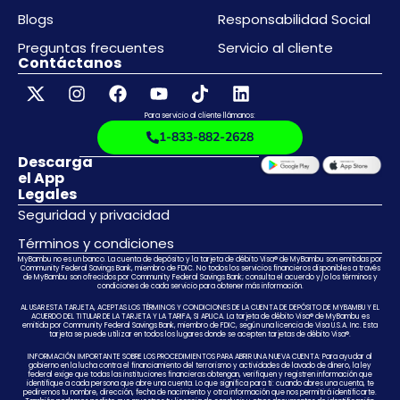
Blogs
Responsabilidad Social
Preguntas frecuentes
Servicio al cliente
Contáctanos
Para servicio al cliente llámanos:
1-833-882-2628
Descarga
el App
Legales
Seguridad y privacidad
Términos y condiciones
MyBambu no es un banco. La cuenta de depósito y la tarjeta de débito Visa® de MyBambu son emitidas por
Community Federal Savings Bank, miembro de FDIC. No todos los servicios financieros disponibles a través
de MyBambu son ofrecidos por Community Federal Savings Bank; consulta el acuerdo y/o los términos y
condiciones de cada servicio para obtener más información.
AL USAR ESTA TARJETA, ACEPTAS LOS TÉRMINOS Y CONDICIONES DE LA CUENTA DE DEPÓSITO DE MYBAMBU Y EL
ACUERDO DEL TITULAR DE LA TARJETA Y LA TARIFA, SI APLICA. La tarjeta de débito Visa® de MyBambu es
emitida por Community Federal Savings Bank, miembro de FDIC, según una licencia de Visa U.S.A. Inc. Esta
tarjeta se puede utilizar en todos los lugares donde se acepten tarjetas de débito Visa®.
INFORMACIÓN IMPORTANTE SOBRE LOS PROCEDIMIENTOS PARA ABRIR UNA NUEVA CUENTA: Para ayudar al
gobierno en la lucha contra el financiamiento del terrorismo y actividades de lavado de dinero, la ley
federal exige que todas las instituciones financieras obtengan, verifiquen y registren información que
identifique a cada persona que abre una cuenta. Lo que significa para ti: cuando abres una cuenta, te
pediremos tu nombre, dirección, fecha de nacimiento y otra información que nos permitirá identificarte.