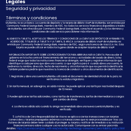
Legales
Seguridad y privacidad
Términos y condiciones
MyBambu no es un banco. La cuenta de depósito y la tarjeta de débito Visa® de MyBambu son emitidas por
Community Federal Savings Bank, miembro de FDIC. No todos los servicios financieros disponibles a través
de MyBambu son ofrecidos por Community Federal Savings Bank; consulta el acuerdo y/o los términos y
condiciones de cada servicio para obtener más información.
AL USAR ESTA TARJETA, ACEPTAS LOS TÉRMINOS Y CONDICIONES DE LA CUENTA DE DEPÓSITO DE MYBAMBU Y EL
ACUERDO DEL TITULAR DE LA TARJETA Y LA TARIFA, SI APLICA. La tarjeta de débito Visa® de MyBambu es
emitida por Community Federal Savings Bank, miembro de FDIC, según una licencia de Visa U.S.A. Inc. Esta
tarjeta se puede utilizar en todos los lugares donde se acepten tarjetas de débito Visa®.
INFORMACIÓN IMPORTANTE SOBRE LOS PROCEDIMIENTOS PARA ABRIR UNA NUEVA CUENTA: Para ayudar al
gobierno en la lucha contra el financiamiento del terrorismo y actividades de lavado de dinero, la ley
federal exige que todas las instituciones financieras obtengan, verifiquen y registren información que
identifique a cada persona que abre una cuenta. Lo que significa para ti: cuando abres una cuenta, te
pediremos tu nombre, dirección, fecha de nacimiento y otra información que nos permitirá identificarte.
También podemos pedirte que muestres tu licencia de conducir u otros documentos de identificación.
1. Regístrate y abre una cuenta MyBambu utilizando el documento de identidad oficial de tu país; no
verificamos tu estatus migratorio.
2. Sin tarifa mensual, sin sobregiros, sin saldo mínimo. Se puede aplicar una tarifa por inactividad después
de 12 meses.
3. Pueden aplicarse tarifas adicionales, como tarifas de transferencia, tarifas de intermediarios o cargos
por cambio de divisa.
4. La oferta es válida solo cuando tu amigo recomendado abre una nueva cuenta MyBambu y es
verificado.
5. La Política de Cero Responsabilidad de Visa no se aplica a ciertas transacciones con tarjetas
comerciales y tarjetas prepagadas anónimas o a transacciones que no sean procesadas por Visa. Los
titulares de tarjetas deben tener cuidado al proteger su tarjeta y notificar de inmediato a su institución
financiera emisora sobre cualquier uso no autorizado. Comuníquese con su emisor para más
detalles.
https://usa.visa.com/pay-with-visa/visa-chip-technology-consumers/zero-liability-policy.html