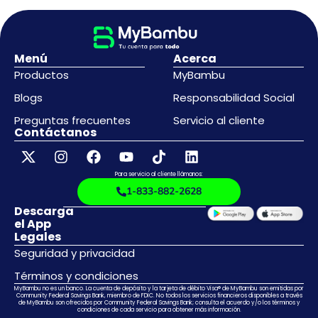
Menú
Acerca
Productos
MyBambu
Blogs
Responsabilidad Social
Preguntas frecuentes
Servicio al cliente
Contáctanos
Para servicio al cliente llámanos:
1-833-882-2628
Descarga
el App
Legales
Seguridad y privacidad
Términos y condiciones
MyBambu no es un banco. La cuenta de depósito y la tarjeta de débito Visa® de MyBambu son emitidas por
Community Federal Savings Bank, miembro de FDIC. No todos los servicios financieros disponibles a través
de MyBambu son ofrecidos por Community Federal Savings Bank; consulta el acuerdo y/o los términos y
condiciones de cada servicio para obtener más información.