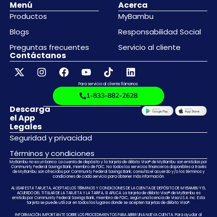
Menú
Acerca
Productos
MyBambu
Blogs
Responsabilidad Social
Preguntas frecuentes
Servicio al cliente
Contáctanos
Para servicio al cliente llámanos:
1-833-882-2628
Descarga
el App
Legales
Seguridad y privacidad
Términos y condiciones
MyBambu no es un banco. La cuenta de depósito y la tarjeta de débito Visa® de MyBambu son emitidas por
Community Federal Savings Bank, miembro de FDIC. No todos los servicios financieros disponibles a través
de MyBambu son ofrecidos por Community Federal Savings Bank; consulta el acuerdo y/o los términos y
condiciones de cada servicio para obtener más información.
AL USAR ESTA TARJETA, ACEPTAS LOS TÉRMINOS Y CONDICIONES DE LA CUENTA DE DEPÓSITO DE MYBAMBU Y EL
ACUERDO DEL TITULAR DE LA TARJETA Y LA TARIFA, SI APLICA. La tarjeta de débito Visa® de MyBambu es
emitida por Community Federal Savings Bank, miembro de FDIC, según una licencia de Visa U.S.A. Inc. Esta
tarjeta se puede utilizar en todos los lugares donde se acepten tarjetas de débito Visa®.
INFORMACIÓN IMPORTANTE SOBRE LOS PROCEDIMIENTOS PARA ABRIR UNA NUEVA CUENTA: Para ayudar al