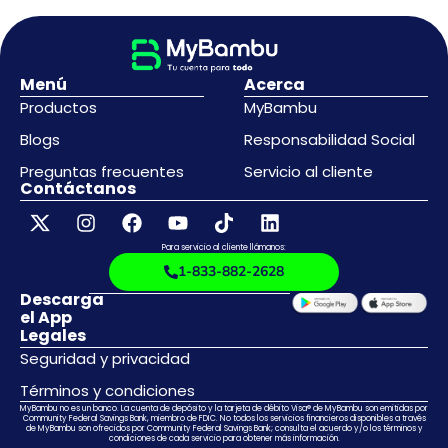
Menú
Acerca
Productos
MyBambu
Blogs
Responsabilidad Social
Preguntas frecuentes
Servicio al cliente
Contáctanos
Para servicio al cliente llámanos:
1-833-882-2628
Descarga
el App
Legales
Seguridad y privacidad
Términos y condiciones
MyBambu no es un banco. La cuenta de depósito y la tarjeta de débito Visa® de MyBambu son emitidas por
Community Federal Savings Bank, miembro de FDIC. No todos los servicios financieros disponibles a través
de MyBambu son ofrecidos por Community Federal Savings Bank; consulta el acuerdo y/o los términos y
condiciones de cada servicio para obtener más información.