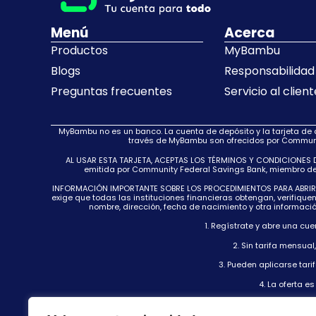
Menú
Acerca
Productos
MyBambu
Blogs
Responsabilidad 
Preguntas frecuentes
Servicio al client
MyBambu no es un banco. La cuenta de depósito y la tarjeta de
través de MyBambu son ofrecidos por Communit
AL USAR ESTA TARJETA, ACEPTAS LOS TÉRMINOS Y CONDICIONES DE 
emitida por Community Federal Savings Bank, miembro de FD
INFORMACIÓN IMPORTANTE SOBRE LOS PROCEDIMIENTOS PARA ABRIR UNA 
exige que todas las instituciones financieras obtengan, verifique
nombre, dirección, fecha de nacimiento y otra informaci
1. Regístrate y abre una cu
2. Sin tarifa mensua
3. Pueden aplicarse tari
4. La oferta 
5. La Política de Cero Responsabilidad de Visa no se aplica a c
de tarjetas deben tener cuidado al proteger su tarjet