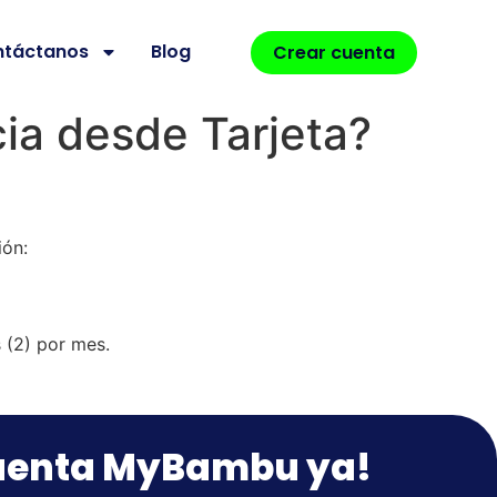
ntáctanos
Blog
Crear cuenta
cia desde Tarjeta?
ión:
 (2) por mes.
cuenta MyBambu ya!