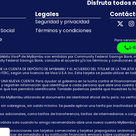
Disfruta todos 
Legales
Contáct
Seguridad y privacidad
Social
Términos y condiciones
e
Para servicio
1-8
 débito Visa® de MyBambu son emitidas por Community Federal Savings Bank, mie
y Federal Savings Bank; consulta el acuerdo y/o los términos y condiciones d
LA CUENTA DE DEPÓSITO DE MYBAMBU Y EL ACUERDO DEL TITULAR DE LA TARJETA Y L
IC, según una licencia de Visa U.S.A. Inc. Esta tarjeta se puede utilizar en to
NUEVA CUENTA: Para ayudar al gobierno en la lucha contra el financiamiento 
n y registren información que identifique a cada persona que abre una cuenta. 
ón que nos permitirá identificarte. También podemos pedirte que muestres tu li
enta MyBambu utilizando el documento de identidad oficial de tu país; no verifi
l, sin sobregiros, sin saldo mínimo. Se puede aplicar una tarifa por inactividad
fas adicionales, como tarifas de transferencia, tarifas de intermediarios o car
es válida solo cuando tu amigo recomendado abre una nueva cuenta MyBambu y 
iertas transacciones con tarjetas comerciales y tarjetas prepagadas anónimas 
a y notificar de inmediato a su institución financiera emisora sobre cualquier