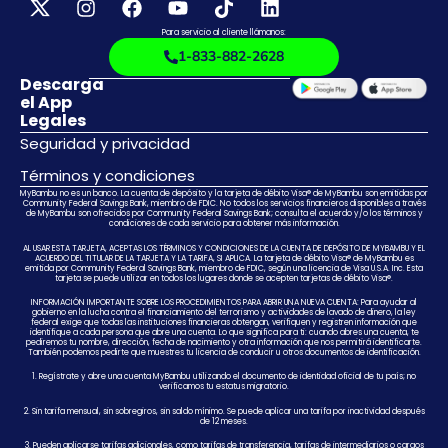
Para servicio al cliente llámanos:
1-833-882-2628
Descarga
el App
Legales
Seguridad y privacidad
Términos y condiciones
MyBambu no es un banco. La cuenta de depósito y la tarjeta de débito Visa® de MyBambu son emitidas por
Community Federal Savings Bank, miembro de FDIC. No todos los servicios financieros disponibles a través
de MyBambu son ofrecidos por Community Federal Savings Bank; consulta el acuerdo y/o los términos y
condiciones de cada servicio para obtener más información.
AL USAR ESTA TARJETA, ACEPTAS LOS TÉRMINOS Y CONDICIONES DE LA CUENTA DE DEPÓSITO DE MYBAMBU Y EL
ACUERDO DEL TITULAR DE LA TARJETA Y LA TARIFA, SI APLICA. La tarjeta de débito Visa® de MyBambu es
emitida por Community Federal Savings Bank, miembro de FDIC, según una licencia de Visa U.S.A. Inc. Esta
tarjeta se puede utilizar en todos los lugares donde se acepten tarjetas de débito Visa®.
INFORMACIÓN IMPORTANTE SOBRE LOS PROCEDIMIENTOS PARA ABRIR UNA NUEVA CUENTA: Para ayudar al
gobierno en la lucha contra el financiamiento del terrorismo y actividades de lavado de dinero, la ley
federal exige que todas las instituciones financieras obtengan, verifiquen y registren información que
identifique a cada persona que abre una cuenta. Lo que significa para ti: cuando abres una cuenta, te
pediremos tu nombre, dirección, fecha de nacimiento y otra información que nos permitirá identificarte.
También podemos pedirte que muestres tu licencia de conducir u otros documentos de identificación.
1. Regístrate y abre una cuenta MyBambu utilizando el documento de identidad oficial de tu país; no
verificamos tu estatus migratorio.
2. Sin tarifa mensual, sin sobregiros, sin saldo mínimo. Se puede aplicar una tarifa por inactividad después
de 12 meses.
3. Pueden aplicarse tarifas adicionales, como tarifas de transferencia, tarifas de intermediarios o cargos