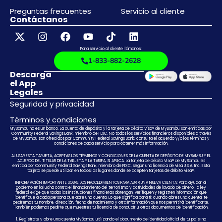
Preguntas frecuentes
Servicio al cliente
Contáctanos
Para servicio al cliente llámanos:
1-833-882-2628
Descarga
el App
Legales
Seguridad y privacidad
Términos y condiciones
MyBambu no es un banco. La cuenta de depósito y la tarjeta de débito Visa® de MyBambu son emitidas por
Community Federal Savings Bank, miembro de FDIC. No todos los servicios financieros disponibles a través
de MyBambu son ofrecidos por Community Federal Savings Bank; consulta el acuerdo y/o los términos y
condiciones de cada servicio para obtener más información.
AL USAR ESTA TARJETA, ACEPTAS LOS TÉRMINOS Y CONDICIONES DE LA CUENTA DE DEPÓSITO DE MYBAMBU Y EL
ACUERDO DEL TITULAR DE LA TARJETA Y LA TARIFA, SI APLICA. La tarjeta de débito Visa® de MyBambu es
emitida por Community Federal Savings Bank, miembro de FDIC, según una licencia de Visa U.S.A. Inc. Esta
tarjeta se puede utilizar en todos los lugares donde se acepten tarjetas de débito Visa®.
INFORMACIÓN IMPORTANTE SOBRE LOS PROCEDIMIENTOS PARA ABRIR UNA NUEVA CUENTA: Para ayudar al
gobierno en la lucha contra el financiamiento del terrorismo y actividades de lavado de dinero, la ley
federal exige que todas las instituciones financieras obtengan, verifiquen y registren información que
identifique a cada persona que abre una cuenta. Lo que significa para ti: cuando abres una cuenta, te
pediremos tu nombre, dirección, fecha de nacimiento y otra información que nos permitirá identificarte.
También podemos pedirte que muestres tu licencia de conducir u otros documentos de identificación.
1. Regístrate y abre una cuenta MyBambu utilizando el documento de identidad oficial de tu país; no