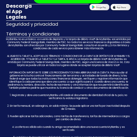
Descarga
el App
Legales
Seguridad y privacidad
Términos y condiciones
MyBambu no es un banco. La cuenta de depósito y la tarjeta de débito Visa® de MyBambu son emitidas por
Community Federal Savings Bank, miembro de FDIC. No todos los servicios financieros disponibles a través
de MyBambu son ofrecidos por Community Federal Savings Bank; consulta el acuerdo y/o los términos y
condiciones de cada servicio para obtener más información.
AL USAR ESTA TARJETA, ACEPTAS LOS TÉRMINOS Y CONDICIONES DE LA CUENTA DE DEPÓSITO DE MYBAMBU Y EL
ACUERDO DEL TITULAR DE LA TARJETA Y LA TARIFA, SI APLICA. La tarjeta de débito Visa® de MyBambu es
emitida por Community Federal Savings Bank, miembro de FDIC, según una licencia de Visa U.S.A. Inc. Esta
tarjeta se puede utilizar en todos los lugares donde se acepten tarjetas de débito Visa®.
INFORMACIÓN IMPORTANTE SOBRE LOS PROCEDIMIENTOS PARA ABRIR UNA NUEVA CUENTA: Para ayudar al
gobierno en la lucha contra el financiamiento del terrorismo y actividades de lavado de dinero, la ley
federal exige que todas las instituciones financieras obtengan, verifiquen y registren información que
identifique a cada persona que abre una cuenta. Lo que significa para ti: cuando abres una cuenta, te
pediremos tu nombre, dirección, fecha de nacimiento y otra información que nos permitirá identificarte.
También podemos pedirte que muestres tu licencia de conducir u otros documentos de identificación.
1. Regístrate y abre una cuenta MyBambu utilizando el documento de identidad oficial de tu país; no
verificamos tu estatus migratorio.
2. Sin tarifa mensual, sin sobregiros, sin saldo mínimo. Se puede aplicar una tarifa por inactividad después
de 12 meses.
3. Pueden aplicarse tarifas adicionales, como tarifas de transferencia, tarifas de intermediarios o cargos
por cambio de divisa.
4. La oferta es válida solo cuando tu amigo recomendado abre una nueva cuenta MyBambu y es
verificado.