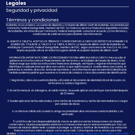
Legales
Seguridad y privacidad
Términos y condiciones
MyBambu no es un banco. La cuenta de depósito y la tarjeta de débito Visa® de MyBambu son emitidas por
Community Federal Savings Bank, miembro de FDIC. No todos los servicios financieros disponibles a través
de MyBambu son ofrecidos por Community Federal Savings Bank; consulta el acuerdo y/o los términos y
condiciones de cada servicio para obtener más información.
AL USAR ESTA TARJETA, ACEPTAS LOS TÉRMINOS Y CONDICIONES DE LA CUENTA DE DEPÓSITO DE MYBAMBU Y EL
ACUERDO DEL TITULAR DE LA TARJETA Y LA TARIFA, SI APLICA. La tarjeta de débito Visa® de MyBambu es
emitida por Community Federal Savings Bank, miembro de FDIC, según una licencia de Visa U.S.A. Inc. Esta
tarjeta se puede utilizar en todos los lugares donde se acepten tarjetas de débito Visa®.
INFORMACIÓN IMPORTANTE SOBRE LOS PROCEDIMIENTOS PARA ABRIR UNA NUEVA CUENTA: Para ayudar al
gobierno en la lucha contra el financiamiento del terrorismo y actividades de lavado de dinero, la ley
federal exige que todas las instituciones financieras obtengan, verifiquen y registren información que
identifique a cada persona que abre una cuenta. Lo que significa para ti: cuando abres una cuenta, te
pediremos tu nombre, dirección, fecha de nacimiento y otra información que nos permitirá identificarte.
También podemos pedirte que muestres tu licencia de conducir u otros documentos de identificación.
1. Regístrate y abre una cuenta MyBambu utilizando el documento de identidad oficial de tu país; no
verificamos tu estatus migratorio.
2. Sin tarifa mensual, sin sobregiros, sin saldo mínimo. Se puede aplicar una tarifa por inactividad después
de 12 meses.
3. Pueden aplicarse tarifas adicionales, como tarifas de transferencia, tarifas de intermediarios o cargos
por cambio de divisa.
4. La oferta es válida solo cuando tu amigo recomendado abre una nueva cuenta MyBambu y es
verificado.
5. La Política de Cero Responsabilidad de Visa no se aplica a ciertas transacciones con tarjetas
comerciales y tarjetas prepagadas anónimas o a transacciones que no sean procesadas por Visa. Los
titulares de tarjetas deben tener cuidado al proteger su tarjeta y notificar de inmediato a su institución
financiera emisora sobre cualquier uso no autorizado. Comuníquese con su emisor para más
detalles.
https://usa.visa.com/pay-with-visa/visa-chip-technology-consumers/zero-liability-policy.html