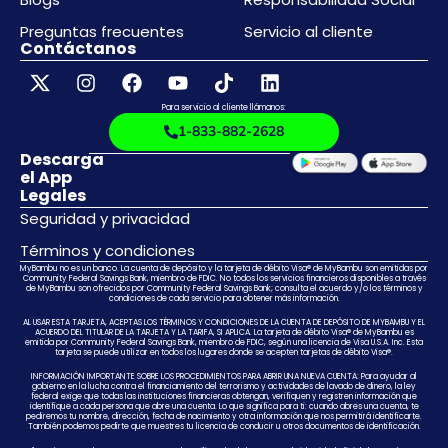
Preguntas frecuentes
Servicio al cliente
Contáctanos
Para servicio al cliente llámanos:
1-833-882-2628
Descarga
el App
Legales
Seguridad y privacidad
Términos y condiciones
MyBambu no es un banco. La cuenta de depósito y la tarjeta de débito Visa® de MyBambu son emitidas por
Community Federal Savings Bank, miembro de FDIC. No todos los servicios financieros disponibles a través
de MyBambu son ofrecidos por Community Federal Savings Bank; consulta el acuerdo y/o los términos y
condiciones de cada servicio para obtener más información.
AL USAR ESTA TARJETA, ACEPTAS LOS TÉRMINOS Y CONDICIONES DE LA CUENTA DE DEPÓSITO DE MYBAMBU Y EL
ACUERDO DEL TITULAR DE LA TARJETA Y LA TARIFA, SI APLICA. La tarjeta de débito Visa® de MyBambu es
emitida por Community Federal Savings Bank, miembro de FDIC, según una licencia de Visa U.S.A. Inc. Esta
tarjeta se puede utilizar en todos los lugares donde se acepten tarjetas de débito Visa®.
INFORMACIÓN IMPORTANTE SOBRE LOS PROCEDIMIENTOS PARA ABRIR UNA NUEVA CUENTA: Para ayudar al
gobierno en la lucha contra el financiamiento del terrorismo y actividades de lavado de dinero, la ley
federal exige que todas las instituciones financieras obtengan, verifiquen y registren información que
identifique a cada persona que abre una cuenta. Lo que significa para ti: cuando abres una cuenta, te
pediremos tu nombre, dirección, fecha de nacimiento y otra información que nos permitirá identificarte.
También podemos pedirte que muestres tu licencia de conducir u otros documentos de identificación.