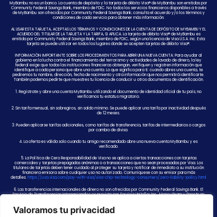
MyBambu no es un banco. La cuenta de depósito y la tarjeta de débito Visa® de MyBambu son emitidas por
Community Federal Savings Bank, miembro de FDIC. No todos los servicios financieros disponibles a través
de MyBambu son ofrecidos por Community Federal Savings Bank; consulta el acuerdo y/o los términos y
condiciones de cada servicio para obtener más información.
AL USAR ESTA TARJETA, ACEPTAS LOS TÉRMINOS Y CONDICIONES DE LA CUENTA DE DEPÓSITO DE MYBAMBU Y EL
ACUERDO DEL TITULAR DE LA TARJETA Y LA TARIFA, SI APLICA. La tarjeta de débito Visa® de MyBambu es
emitida por Community Federal Savings Bank, miembro de FDIC, según una licencia de Visa U.S.A. Inc. Esta
tarjeta se puede utilizar en todos los lugares donde se acepten tarjetas de débito Visa®.
INFORMACIÓN IMPORTANTE SOBRE LOS PROCEDIMIENTOS PARA ABRIR UNA NUEVA CUENTA: Para ayudar al
gobierno en la lucha contra el financiamiento del terrorismo y actividades de lavado de dinero, la ley
federal exige que todas las instituciones financieras obtengan, verifiquen y registren información que
identifique a cada persona que abre una cuenta. Lo que significa para ti: cuando abres una cuenta, te
pediremos tu nombre, dirección, fecha de nacimiento y otra información que nos permitirá identificarte.
También podemos pedirte que muestres tu licencia de conducir u otros documentos de identificación.
1. Regístrate y abre una cuenta MyBambu utilizando el documento de identidad oficial de tu país; no
verificamos tu estatus migratorio.
2. Sin tarifa mensual, sin sobregiros, sin saldo mínimo. Se puede aplicar una tarifa por inactividad después
de 12 meses.
3. Pueden aplicarse tarifas adicionales, como tarifas de transferencia, tarifas de intermediarios o cargos
por cambio de divisa.
4. La oferta es válida solo cuando tu amigo recomendado abre una nueva cuenta MyBambu y es
verificado.
5. La Política de Cero Responsabilidad de Visa no se aplica a ciertas transacciones con tarjetas
comerciales y tarjetas prepagadas anónimas o a transacciones que no sean procesadas por Visa. Los
titulares de tarjetas deben tener cuidado al proteger su tarjeta y notificar de inmediato a su institución
financiera emisora sobre cualquier uso no autorizado. Comuníquese con su emisor para más
detalles.
https://usa.visa.com/pay-with-visa/visa-chip-technology-consumers/zero-liability-policy.html
6. Las transferencias internacionales de dinero no son ofrecidas por Community Federal Savings Bank. El
Servicio de Transferencias Internacionales es provisto por Servicio Uniteller Inc., MoneyGram y Spectrum
Global Payment Solutions, Inc., NMLS ID 937914. De vez en cuando, MyBambu puede ofrecer promociones
relacionadas con el uso de este servicio. Pueden aplicarse cargos adicionales, como comisiones de
Valoramos tu privacidad
transferencia, cargos de bancos intermediarios o cargos por tipo de cambio. Al finalizar cualquier
promoción, se aplicarán las tarifas regulares de acuerdo con el tarifario de MyBambu. MyBambu se