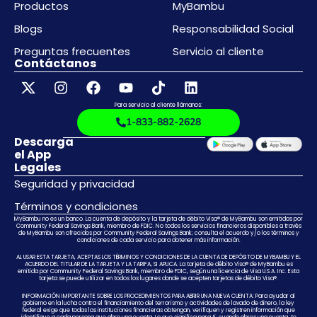
Productos
MyBambu
Blogs
Responsabilidad Social
Preguntas frecuentes
Servicio al cliente
Contáctanos
Para servicio al cliente llámanos:
1-833-882-2628
Descarga
el App
Legales
Seguridad y privacidad
Términos y condiciones
MyBambu no es un banco. La cuenta de depósito y la tarjeta de débito Visa® de MyBambu son emitidas por
Community Federal Savings Bank, miembro de FDIC. No todos los servicios financieros disponibles a través
de MyBambu son ofrecidos por Community Federal Savings Bank; consulta el acuerdo y/o los términos y
condiciones de cada servicio para obtener más información.
AL USAR ESTA TARJETA, ACEPTAS LOS TÉRMINOS Y CONDICIONES DE LA CUENTA DE DEPÓSITO DE MYBAMBU Y EL
ACUERDO DEL TITULAR DE LA TARJETA Y LA TARIFA, SI APLICA. La tarjeta de débito Visa® de MyBambu es
emitida por Community Federal Savings Bank, miembro de FDIC, según una licencia de Visa U.S.A. Inc. Esta
tarjeta se puede utilizar en todos los lugares donde se acepten tarjetas de débito Visa®.
INFORMACIÓN IMPORTANTE SOBRE LOS PROCEDIMIENTOS PARA ABRIR UNA NUEVA CUENTA: Para ayudar al
gobierno en la lucha contra el financiamiento del terrorismo y actividades de lavado de dinero, la ley
federal exige que todas las instituciones financieras obtengan, verifiquen y registren información que