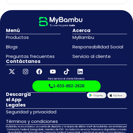
Menú
Acerca
Productos
MyBambu
Blogs
Responsabilidad Social
Preguntas frecuentes
Servicio al cliente
Contáctanos
Para servicio al cliente llámanos:
1-833-882-2628
Descarga
el App
Legales
Seguridad y privacidad
Términos y condiciones
MyBambu no es un banco. La cuenta de depósito y la tarjeta de débito Visa® de MyBambu son emitidas por
Community Federal Savings Bank, miembro de FDIC. No todos los servicios financieros disponibles a través
de MyBambu son ofrecidos por Community Federal Savings Bank; consulta el acuerdo y/o los términos y