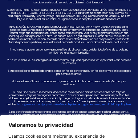
condiciones de cada servicio para obtener más información.
AL USAR ESTA TARJETA, ACEPTAS LOS TÉRMINOS Y CONDICIONES DE LA CUENTA DE DEPÓSITO DE MYBAMBU Y EL
ACUERDO DEL TITULAR DE LA TARJETA Y LA TARIFA, SI APLICA. La tarjeta de débito Visa® de MyBambu es
emitida por Community Federal Savings Bank, miembro de FDIC, según una licencia de Visa U.S.A. Inc. Esta
tarjeta se puede utilizar en todos los lugares donde se acepten tarjetas de débito Visa®.
INFORMACIÓN IMPORTANTE SOBRE LOS PROCEDIMIENTOS PARA ABRIR UNA NUEVA CUENTA: Para ayudar al
gobierno en la lucha contra el financiamiento del terrorismo y actividades de lavado de dinero, la ley
federal exige que todas las instituciones financieras obtengan, verifiquen y registren información que
identifique a cada persona que abre una cuenta. Lo que significa para ti: cuando abres una cuenta, te
pediremos tu nombre, dirección, fecha de nacimiento y otra información que nos permitirá identificarte.
También podemos pedirte que muestres tu licencia de conducir u otros documentos de identificación.
1. Regístrate y abre una cuenta MyBambu utilizando el documento de identidad oficial de tu país; no
verificamos tu estatus migratorio.
2. Sin tarifa mensual, sin sobregiros, sin saldo mínimo. Se puede aplicar una tarifa por inactividad después
de 12 meses.
3. Pueden aplicarse tarifas adicionales, como tarifas de transferencia, tarifas de intermediarios o cargos
por cambio de divisa.
4. La oferta es válida solo cuando tu amigo recomendado abre una nueva cuenta MyBambu y es
verificado.
5. La Política de Cero Responsabilidad de Visa no se aplica a ciertas transacciones con tarjetas
comerciales y tarjetas prepagadas anónimas o a transacciones que no sean procesadas por Visa. Los
titulares de tarjetas deben tener cuidado al proteger su tarjeta y notificar de inmediato a su institución
financiera emisora sobre cualquier uso no autorizado. Comuníquese con su emisor para más
detalles.
https://usa.visa.com/pay-with-visa/visa-chip-technology-consumers/zero-liability-policy.html
6. Las transferencias internacionales de dinero no son ofrecidas por Community Federal Savings Bank. El
Servicio de Transferencias Internacionales es provisto por Servicio Uniteller Inc., MoneyGram y Spectrum
Global Payment Solutions, Inc., NMLS ID 937914. De vez en cuando, MyBambu puede ofrecer promociones
relacionadas con el uso de este servicio. Pueden aplicarse cargos adicionales, como comisiones de
Valoramos tu privacidad
transferencia, cargos de bancos intermediarios o cargos por tipo de cambio. Al finalizar cualquier
promoción, se aplicarán las tarifas regulares de acuerdo con el tarifario de MyBambu. MyBambu se
reserva el derecho de cambiar o finalizar cualquier promoción en cualquier momento.
Usamos cookies para mejorar su experiencia de
7. Los fondos de la tarjeta se mantendrán en o serán transferidos a Community Federal Savings Bank,